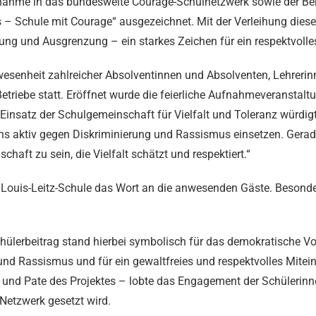
nahme in das bundesweite Courage-Schulnetzwerk sowie der Beru
 – Schule mit Courage“ ausgezeichnet. Mit der Verleihung dieses
g und Ausgrenzung – ein starkes Zeichen für ein respektvolles
esenheit zahlreicher Absolventinnen und Absolventen, Lehrerinne
etriebe statt. Eröffnet wurde die feierliche Aufnahmeveranstalt
Einsatz der Schulgemeinschaft für Vielfalt und Toleranz würdigt
s aktiv gegen Diskriminierung und Rassismus einsetzen. Gerade i
haft zu sein, die Vielfalt schätzt und respektiert.“
 Louis-Leitz-Schule das Wort an die anwesenden Gäste. Besonders
chülerbeitrag stand hierbei symbolisch für das demokratische
und Rassismus und für ein gewaltfreies und respektvolles Mitein
e und Pate des Projektes – lobte das Engagement der Schülerinn
Netzwerk gesetzt wird.