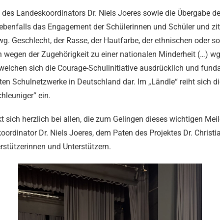
de des Landeskoordinators Dr. Niels Joeres sowie die Übergabe
 ebenfalls das Engagement der Schülerinnen und Schüler und zit
g. Geschlecht, der Rasse, der Hautfarbe, der ethnischen oder so
wegen der Zugehörigkeit zu einer nationalen Minderheit (…) wg. 
f welchen sich die Courage-Schulinitiative ausdrücklich und fund
ßten Schulnetzwerke in Deutschland dar. Im „Ländle“ reiht sich d
hleuniger“ ein.
 sich herzlich bei allen, die zum Gelingen dieses wichtigen Me
ordinator Dr. Niels Joeres, dem Paten des Projektes Dr. Christi
stützerinnen und Unterstützern.