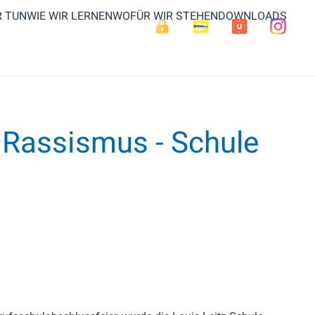
R TUN
WIE WIR LERNEN
WOFÜR WIR STEHEN
DOWNLOADS
e Rassismus - Schule